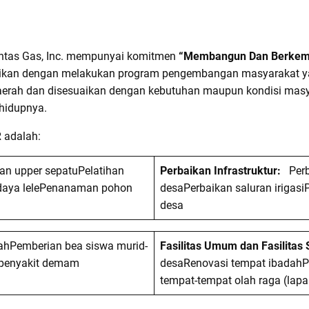
rantas Gas, Inc. mempunyai komitmen
“Membangun Dan Berkem
tasikan dengan melakukan program pengembangan masyarakat 
erah dan disesuaikan dengan kebutuhan maupun kondisi masy
hidupnya.
 adalah:
han upper sepatuPelatihan
Perbaikan Infrastruktur:
Perb
aya lelePenanaman pohon
desaPerbaikan saluran irigasi
desa
ahPemberian bea siswa murid-
Fasilitas Umum dan Fasilitas 
 penyakit demam
desaRenovasi tempat ibadah
tempat-tempat olah raga (lapa