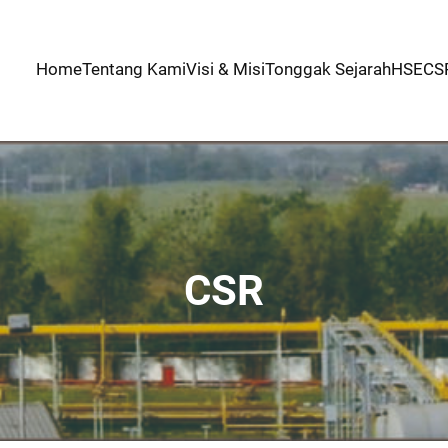
Home
Tentang Kami
Visi & Misi
Tonggak Sejarah
HSE
CS
CSR